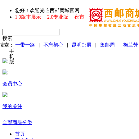
您好！欢迎光临西邮商城官网
1.0版本展示
2.0专业版
夜市
搜索
搜索：
一带一路
|
不忘初心
|
昆明邮展
|
集邮周
|
梅兰芳
手
机
版
会员中心
我的关注
全部商品分类
首页