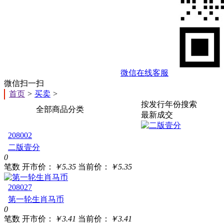
微信在线客服
微信扫一扫
首页
>
买卖
>
按发行年份搜索
全部商品分类
最新成交
208002
二版壹分
0
笔数
开市价：
￥5.35
当前价：
￥5.35
208027
第一轮生肖马币
0
笔数
开市价：
￥3.41
当前价：
￥3.41