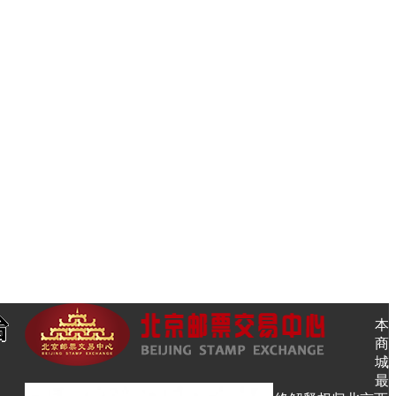
本
商
城
最