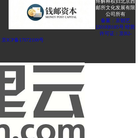
终解释权归北京西
邮所文化发展有限
公司所有
备案：京朝艺
[2018]0185号 经营
许可证：京B2-
5 京ICP备17072100号