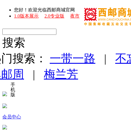
您好！欢迎光临西邮商城官网
1.0版本展示
2.0专业版
夜市
搜索
热门搜索：
一带一路
|
不
集邮周
|
梅兰芳
手
机
版
会员中心